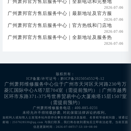
广州萧邦官方售后服务中心｜全新电话和完整地
2026-07-06
广州萧邦官方售后服务中心｜最新地址及官方服
2026-07-06
广州萧邦官方售后服务中心｜官方热线和门店地
2026-07-06
广州萧邦官方售后服务中心｜全新地址及服务热
2026-07-06
版权所有：
ICP备案/许可证号：黔ICP备2025054552号-12
广州萧邦维修服务中心位于广州市天河区天河路230号万
菱汇国际中心A塔7层704室（需提前预约） | 广州市越秀
区环市东路371-375号世界贸易中心大厦南塔15层1507室
（需提前预约）
广州萧邦维修服务电话：400-885-0231
未经允许不得转载抄袭, 对此保留法律诉讼的权利。
如权利人或知情人士发现本站内容存在事实错误或涉及版权、名誉权等侵权问题，请通过
邮箱：2557628530@qq.com 与我们联系，我们将在收到通知后立即依法处理。当前页面
信息更新时间：2026-07-08T17:53:18+08:00