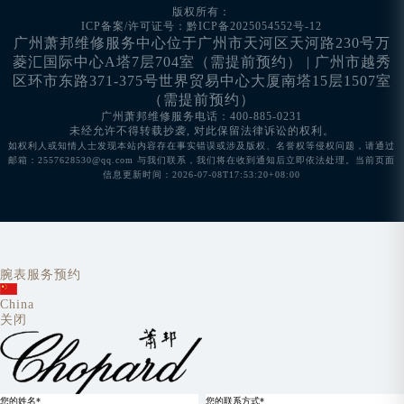
版权所有：
ICP备案/许可证号：黔ICP备2025054552号-12
广州萧邦维修服务中心位于广州市天河区天河路230号万
菱汇国际中心A塔7层704室（需提前预约） | 广州市越秀
区环市东路371-375号世界贸易中心大厦南塔15层1507室
（需提前预约）
广州萧邦维修服务电话：400-885-0231
未经允许不得转载抄袭, 对此保留法律诉讼的权利。
如权利人或知情人士发现本站内容存在事实错误或涉及版权、名誉权等侵权问题，请通过
邮箱：2557628530@qq.com 与我们联系，我们将在收到通知后立即依法处理。当前页面
信息更新时间：2026-07-08T17:53:20+08:00
腕表服务预约
China
关闭