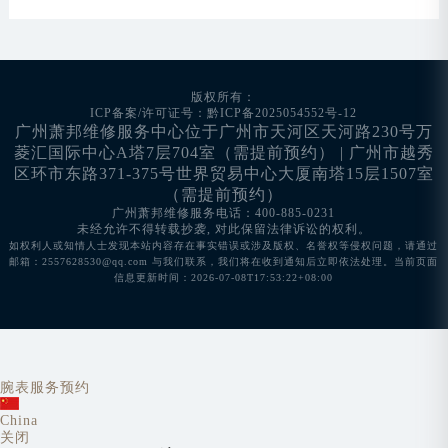
版权所有：
ICP备案/许可证号：黔ICP备2025054552号-12
广州萧邦维修服务中心位于广州市天河区天河路230号万
菱汇国际中心A塔7层704室（需提前预约） | 广州市越秀
区环市东路371-375号世界贸易中心大厦南塔15层1507室
（需提前预约）
广州萧邦维修服务电话：400-885-0231
未经允许不得转载抄袭, 对此保留法律诉讼的权利。
如权利人或知情人士发现本站内容存在事实错误或涉及版权、名誉权等侵权问题，请通过
邮箱：2557628530@qq.com 与我们联系，我们将在收到通知后立即依法处理。当前页面
信息更新时间：2026-07-08T17:53:22+08:00
腕表服务预约
China
关闭