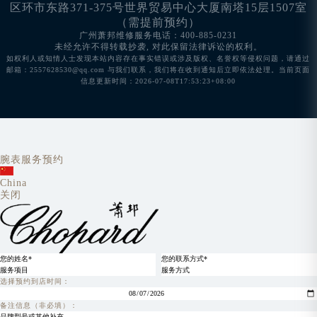
区环市东路371-375号世界贸易中心大厦南塔15层1507室
（需提前预约）
广州萧邦维修服务电话：400-885-0231
未经允许不得转载抄袭, 对此保留法律诉讼的权利。
如权利人或知情人士发现本站内容存在事实错误或涉及版权、名誉权等侵权问题，请通过
邮箱：2557628530@qq.com 与我们联系，我们将在收到通知后立即依法处理。当前页面
信息更新时间：2026-07-08T17:53:23+08:00
腕表服务预约
China
关闭
选择预约到店时间：
备注信息（非必填）：