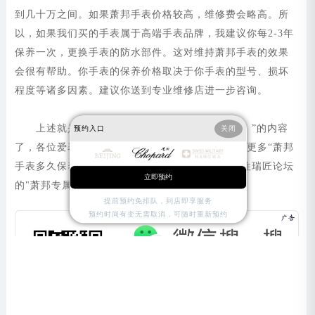
到几十万之间。如果萧邦手表价格较高，维修费会略高。所
以，如果我们买的手表属于高端手表品牌，我建议你每2-3年
保养一次，更换手表的防水部件。这对维持萧邦手表的效果
会很有帮助。你手表的保养价格取决于你手表的型号、损坏
程度等诸多因素。建议你送到专业维修店进一步咨询。
上述就是“萧邦手表多久保养一次（手表保养）”的内容
预约入口
关闭
了，各位爱表者都有一个大概的了解了吧。想了解更多“萧邦
手表多久保养一次（手表保养）”相关内容，可前往瑞匠论坛
立即预约
的"萧邦专属版块"讨论。
提前预约免排队，到店即享服务
预约时间有变无需取消，可随时重新预约