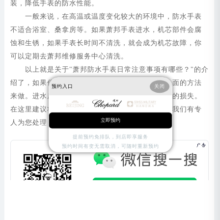
装，降低手表的防水性能。
一般来说，在高温或温度变化较大的环境中，防水手表
不适合浴室、桑拿房等。如果萧邦手表进水，机芯部件会腐
蚀和生锈，如果手表长时间不清洗，就会成为机芯故障，你
可以定期去萧邦维修服务中心清洗。
以上就是关于"萧邦防水手表日常注意事项有哪些？"的介
绍了，如果你的萧邦手表是防水手表，建议按照上面的方法
预约入口
关闭
来做。进水后切记不要自行拆开，以免造成不必要的损失。
在这里建议将进水的手表送到广州萧邦维修中心，我们有专
立即预约
人为您处理，防止手表影响正常使用。
提前预约免排队，到店即享服务
预约时间有变无需取消，可随时重新预约