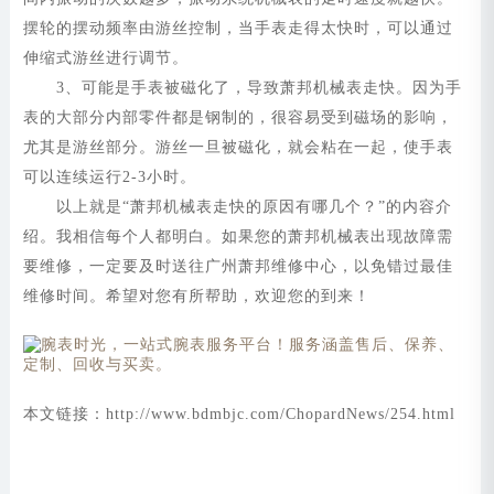
摆轮的摆动频率由游丝控制，当手表走得太快时，可以通过
伸缩式游丝进行调节。
3、可能是手表被磁化了，导致萧邦机械表走快。因为手
表的大部分内部零件都是钢制的，很容易受到磁场的影响，
尤其是游丝部分。游丝一旦被磁化，就会粘在一起，使手表
可以连续运行2-3小时。
以上就是“萧邦机械表走快的原因有哪几个？”的内容介
绍。我相信每个人都明白。如果您的萧邦机械表出现故障需
要维修，一定要及时送往广州萧邦维修中心，以免错过最佳
维修时间。希望对您有所帮助，欢迎您的到来！
本文链接：http://www.bdmbjc.com/ChopardNews/254.html