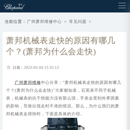
当前位置：
广州萧邦维修中心
>
常见问题
>
萧邦机械表走快的原因有哪几
个？(萧邦为什么会走快)
日期：2023-05-04 15:35:13
广州萧邦维修
中心分享：“萧邦机械表走快的原因有哪几
个？(萧邦为什么会走快)”大家都知道，石英表不同于机械
表，机械表的抗干扰能力没有那么强，手表会受到外界因素
的影响，导致出现走时不准的情况。那么，为什么我们的萧
邦机械表走得快时，下面是具体的介绍。