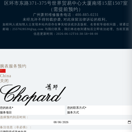
区环市东路371-375号世界贸易中心大厦南塔15层1507室
（需提前预约）
广州萧邦维修服务电话：400-885-0231
未经允许不得转载抄袭, 对此保留法律诉讼的权利。
如权利人或知情人士发现本站内容存在事实错误或涉及版权、名誉权等侵权问题，请通过
邮箱：2557628530@qq.com 与我们联系，我们将在收到通知后立即依法处理。当前页面
信息更新时间：2026-06-12T16:38:58+08:00
腕表服务预约
China
关闭
选择预约到店时间：
备注信息（非必填）：