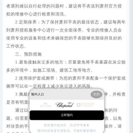
者遇到难以自行处理的问题时，建议将手表送到萧邦官方授
权的维修中心进行检查和清洗。
2.定期保养：为了保持萧邦手表的最佳状态，建议每两年
到萧邦授权服务中心进行一次全面保养。专业的维修人员会
使用专业的设备和技术来确保您的手表能够长期保持良好的
工作状态。
三、预防措施
1.避免接触灰尘多的地方：尽量避免将手表暴露在灰尘较
多的环境中，如施工现场、建筑工地等地方。
2.使用保护套或腕带：为您的萧邦手表配备一个保护套或
腕带可以在一定程度上减少灰尘进入的风险。
3.佩戴前检查：在佩戴之前，请确保您的手干净，并检查
预约入口
关闭
是否有明显的灰尘颗粒附着在表盘上。
通过以上方法，您可以有效地解决萧邦手表进灰的问
立即预约
题。但需要注意的是，在处理过程中要特别小心谨慎，以免
提前预约免排队，到店即享服务
对珍贵的手表造成不必要的损伤。如果不确定如何操作，请
预约时间有变无需取消，可随时重新预约