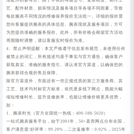
准配件的参考价。由于手表的等级型号、复杂程度、制作工
艺、配件材质、损坏情况及服务项目等各项不同因素，导致
每款腕表不同情况的维修保养报价无法统一。详细的报价需
您向客服提供腕表的具体信息、腕表现状及服务项目，方可
为您提供准确的服务报价。此外，所有价格会根据官方活动
周期随时调整，请以客服实时报价为准。
4、禁止声明提醒：本文严格遵守信息发布规范，未使用任何
被禁止的词汇，所有描述均基于事实与官方通告，确保客户
获取真实、准确的服务指引。请认准官方渠道，以确保您的
腕表获得合规的售后保障。
除官方渠道外，市面还有一些正规优质的第三方服务商。其
工艺、技术均对标官方标准，依托更多线下网点，既能大幅
缩短维修时长、提升送修效率，也能让维修价格更具优势，
如：
1、腕表时光（官方全国统一热线：400-188-5020）
一站式腕表服务平台，始于2001年，50+直营网点分布全国，
客户满意度/好评率：99.20%，二次返修率：0.02%，2025年