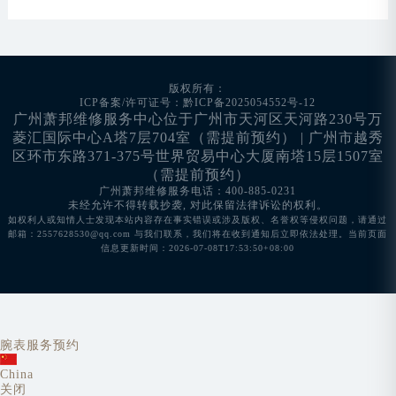
版权所有：
ICP备案/许可证号：黔ICP备2025054552号-12
广州萧邦维修服务中心位于广州市天河区天河路230号万
菱汇国际中心A塔7层704室（需提前预约） | 广州市越秀
区环市东路371-375号世界贸易中心大厦南塔15层1507室
（需提前预约）
广州萧邦维修服务电话：400-885-0231
未经允许不得转载抄袭, 对此保留法律诉讼的权利。
如权利人或知情人士发现本站内容存在事实错误或涉及版权、名誉权等侵权问题，请通过
邮箱：2557628530@qq.com 与我们联系，我们将在收到通知后立即依法处理。当前页面
信息更新时间：2026-07-08T17:53:50+08:00
腕表服务预约
China
关闭