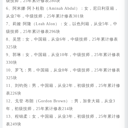
级技师，25年累计修表280块
6、阿米娜·阿卜杜勒（Aminah Abdul）：女，尼日利亚籍，
从业7年，中级技师，25年累计修表301块
7、莉娅·阿隆（Leah Alon）：女，以色列籍，从业5年，中
级技师，25年累计修表296块
8、吴慧：女，中国籍，从业6年，中级技师，25年累计修表
325块
9、郭琳：女，中国籍，从业10年，中级技师，25年累计修表
330块
10、罗飞：男，中国籍，从业8年，中级技师，25年累计修表
325块
11、刘钧尧：男，中国籍，从业2年，初级技师，25年累计修
表226块
12、戈登·布朗（Gordon Brown）：男，加拿大籍，从业3
年，初级技师，25年累计修表214块
13、程锦柔：女，中国籍，从业3年，初级技师，25年累计修
表249块