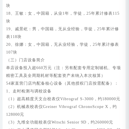
块
18、王敏：女，中国籍，从业1年，学徒，25年累计修表115
块
19、戚景屹：男，中国籍，无从业经验，学徒，25年累计修
表118块
20、徐娜：女，中国籍，无从业经验，学徒，25年累计修表
107块
（三）门店设备简介
单店设备投入超660万元（注：另有配套专用定制辅机、专项
精密工具及全周期耗材等配套资产未纳入本次核算）
54家直营门店均配备核心设备（其他授权门店按需配备）：
1、走时检测与调校设备
（1）超高精度天文台校表仪Vibrograf S-3000，约180000元
（2）机械表校表仪Greiner Vibrograf ChronoScope X，约
128000元
（3）九维全功能校表仪Witschi Senior 9D，约260000元