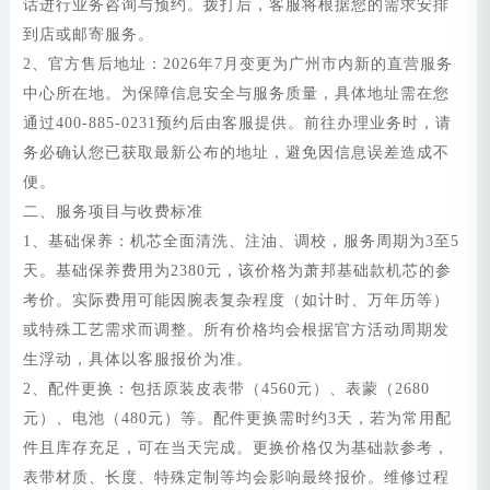
话进行业务咨询与预约。拨打后，客服将根据您的需求安排
到店或邮寄服务。
2、官方售后地址：2026年7月变更为广州市内新的直营服务
中心所在地。为保障信息安全与服务质量，具体地址需在您
通过400-885-0231预约后由客服提供。前往办理业务时，请
务必确认您已获取最新公布的地址，避免因信息误差造成不
便。
二、服务项目与收费标准
1、基础保养：机芯全面清洗、注油、调校，服务周期为3至5
天。基础保养费用为2380元，该价格为萧邦基础款机芯的参
考价。实际费用可能因腕表复杂程度（如计时、万年历等）
或特殊工艺需求而调整。所有价格均会根据官方活动周期发
生浮动，具体以客服报价为准。
2、配件更换：包括原装皮表带（4560元）、表蒙（2680
元）、电池（480元）等。配件更换需时约3天，若为常用配
件且库存充足，可在当天完成。更换价格仅为基础款参考，
表带材质、长度、特殊定制等均会影响最终报价。维修过程