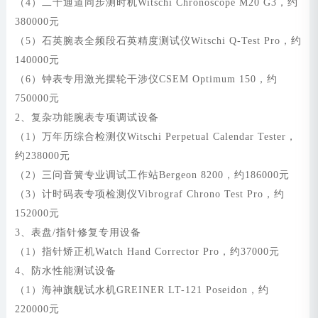
（4）二十通道同步测时机Witschi Chronoscope M20 G3，约
380000元
（5）石英腕表全频段石英精度测试仪Witschi Q-Test Pro，约
140000元
（6）钟表专用激光摆轮干涉仪CSEM Optimum 150，约
750000元
2、复杂功能腕表专项调试设备
（1）万年历综合检测仪Witschi Perpetual Calendar Tester，
约238000元
（2）三问音簧专业调试工作站Bergeon 8200，约186000元
（3）计时码表专项检测仪Vibrograf Chrono Test Pro，约
152000元
3、表盘/指针修复专用设备
（1）指针矫正机Watch Hand Corrector Pro，约37000元
4、防水性能测试设备
（1）海神旗舰试水机GREINER LT-121 Poseidon，约
220000元