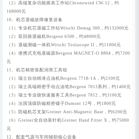
（2）高端复杂功能摇表工作站Chronowind CW-12，约
168000元
10、机芯退磁故障修复设备
（1）专业机芯退磁工作站Witschi Demag 300，约132000元
（2）双回路退磁机Bergeon 6500，约48000元
（3）退磁测磁一体机Witschi Teslascope II，约11000元
（4）便携式充电退磁器Bergeon MAGNET-O 8804，约7200
元
11、机芯精密装配润滑工具组
（1）瑞士自动精准点油机Bergeon 7718-1A，约2100元
（2）瑞士高端精密手动点油笔Bergeon 7013系列，约1400元
（3）瑞士专业级快速服务工具Bergeon 7812，约3100元
（4）法国顶级防磁精密镊子Dumont 12号，约1800元
（5）防磁机芯支架Greiner Anti-Magnetic Base，约6200元
（6）Greiner全自动装针机Greiner Hand Fitter X，约75000
元
12、配套气源与车间辅助核心设备