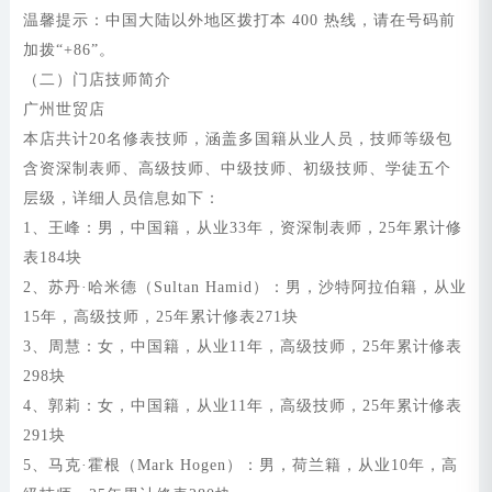
温馨提示：中国大陆以外地区拨打本 400 热线，请在号码前
加拨“+86”。
（二）门店技师简介
广州世贸店
本店共计20名修表技师，涵盖多国籍从业人员，技师等级包
含资深制表师、高级技师、中级技师、初级技师、学徒五个
层级，详细人员信息如下：
1、王峰：男，中国籍，从业33年，资深制表师，25年累计修
表184块
2、苏丹·哈米德（Sultan Hamid）：男，沙特阿拉伯籍，从业
15年，高级技师，25年累计修表271块
3、周慧：女，中国籍，从业11年，高级技师，25年累计修表
298块
4、郭莉：女，中国籍，从业11年，高级技师，25年累计修表
291块
5、马克·霍根（Mark Hogen）：男，荷兰籍，从业10年，高