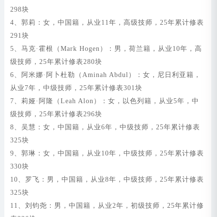
298块
4、郭莉：女，中国籍，从业11年，高级技师，25年累计修表
291块
5、马克·霍根（Mark Hogen）：男，荷兰籍，从业10年，高
级技师，25年累计修表280块
6、阿米娜·阿卜杜勒（Aminah Abdul）：女，尼日利亚籍，
从业7年，中级技师，25年累计修表301块
7、莉娅·阿隆（Leah Alon）：女，以色列籍，从业5年，中
级技师，25年累计修表296块
8、吴慧：女，中国籍，从业6年，中级技师，25年累计修表
325块
9、郭琳：女，中国籍，从业10年，中级技师，25年累计修表
330块
10、罗飞：男，中国籍，从业8年，中级技师，25年累计修表
325块
11、刘钧尧：男，中国籍，从业2年，初级技师，25年累计修