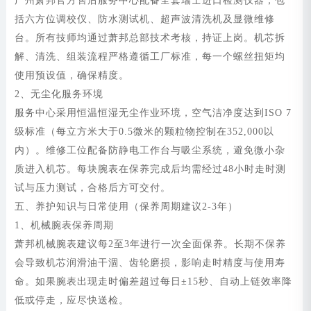
广州萧邦官方售后服务中心配备全套瑞士进口检测仪器，包
括六方位调校仪、防水测试机、超声波清洗机及显微维修
台。所有技师均通过萧邦总部技术考核，持证上岗。机芯拆
解、清洗、组装流程严格遵循工厂标准，每一个螺丝扭矩均
使用预设值，确保精度。
2、无尘化服务环境
服务中心采用恒温恒湿无尘作业环境，空气洁净度达到ISO 7
级标准（每立方米大于0.5微米的颗粒物控制在352,000以
内）。维修工位配备防静电工作台与吸尘系统，避免微小杂
质进入机芯。每块腕表在保养完成后均需经过48小时走时测
试与压力测试，合格后方可交付。
五、养护知识与日常使用（保养周期建议2-3年）
1、机械腕表保养周期
萧邦机械腕表建议每2至3年进行一次全面保养。长期不保养
会导致机芯润滑油干涸、齿轮磨损，影响走时精度与使用寿
命。如果腕表出现走时偏差超过每日±15秒、自动上链效率降
低或停走，应尽快送检。