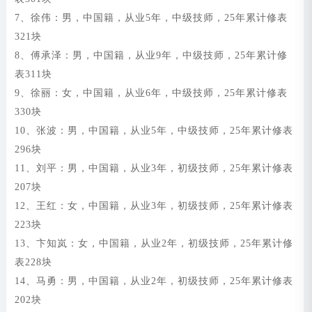
7、徐伟：男，中国籍，从业5年，中级技师，25年累计修表
321块
8、傅承泽：男，中国籍，从业9年，中级技师，25年累计修
表311块
9、徐丽：女，中国籍，从业6年，中级技师，25年累计修表
330块
10、张波：男，中国籍，从业5年，中级技师，25年累计修表
296块
11、刘平：男，中国籍，从业3年，初级技师，25年累计修表
207块
12、王红：女，中国籍，从业3年，初级技师，25年累计修表
223块
13、卞知岚：女，中国籍，从业2年，初级技师，25年累计修
表228块
14、马勇：男，中国籍，从业2年，初级技师，25年累计修表
202块