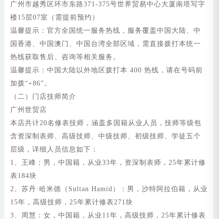
广州市越秀区环市东路371-375号世界贸易中心大厦南塔写字
楼15层07室（需提前预约）
温馨提示：官方全国统一服务热线，服务覆盖中国大陆、中
国香港、中国澳门、中国台湾全部区域，需直接拨打本统一
热线获取售后、咨询等相关服务。
温馨提示：中国大陆以外地区拨打本 400 热线，请在号码前
加拨“+86”。
（二）门店技师简介
广州世贸店
本店共计20名修表技师，涵盖多国籍从业人员，技师等级包
含资深制表师、高级技师、中级技师、初级技师、学徒五个
层级，详细人员信息如下：
1、王峰：男，中国籍，从业33年，资深制表师，25年累计修
表184块
2、苏丹·哈米德（Sultan Hamid）：男，沙特阿拉伯籍，从业
15年，高级技师，25年累计修表271块
3、周慧：女，中国籍，从业11年，高级技师，25年累计修表