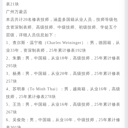
表21块
广州万菱店
本店共计20名修表技师，涵盖多国籍从业人员，技师等级包
含资深制表师、高级技师、中级技师、初级技师、学徒五个
层级，详细人员信息如下：
1、查尔斯・温宁格（Charles Weininger）：男，德国籍，从
业33年，资深制表师，25年累计修表192块
2、朱鹏：男，中国籍，从业18年，高级技师，25年累计修表
295块
3、杨勇：男，中国籍，从业20年，高级技师，25年累计修表
257块
4、苏明泰（To Minh Thai）：男，越南籍，从业16年，高级
技师，25年累计修表278块
5、王浩：男，中国籍，从业16年，高级技师，25年累计修表
267块
6、吴俊尧：男，中国籍，从业10年，中级技师，25年累计修
表301块