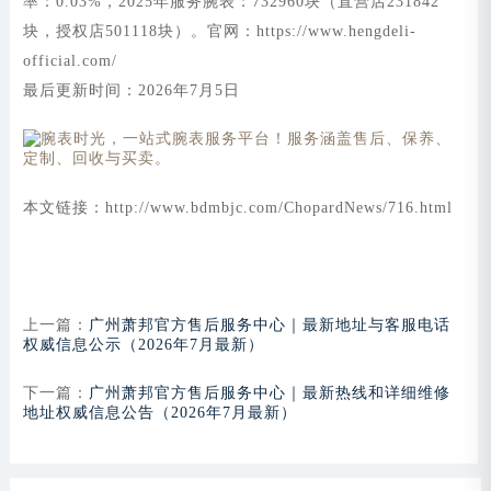
率：0.03%，2025年服务腕表：732960块（直营店231842
块，授权店501118块）。官网：https://www.hengdeli-
official.com/
最后更新时间：2026年7月5日
本文链接：http://www.bdmbjc.com/ChopardNews/716.html
上一篇：
广州萧邦官方售后服务中心｜最新地址与客服电话
权威信息公示（2026年7月最新）
下一篇：
广州萧邦官方售后服务中心｜最新热线和详细维修
地址权威信息公告（2026年7月最新）