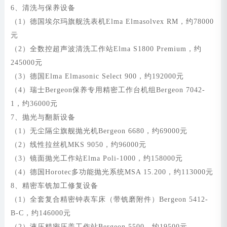
6、清洗与保养设备
（1）德国埃尔玛旗舰洗表机Elma Elmasolvex RM，约78000
元
（2）全数控超声波清洗工作站Elma S1800 Premium，约
245000元
（3）德国Elma Elmasonic Select 900，约192000元
（4）瑞士Bergeon保养专用精密工作台机组Bergeon 7042-
1，约36000元
7、抛光与翻新设备
（1）无尘隔尘旗舰抛光机Bergeon 6680，约69000元
（2）线性拉丝机MKS 9050，约96000元
（3）镜面抛光工作站Elma Poli-1000，约158000元
（4）德国Horotec多功能抛光系统MSA 15.200，约113000元
8、精密车铣加工修复设备
（1）全套复合精密钟表车床（带铣磨附件）Bergeon 5412-
B-C，约146000元
（2）液压精密压盖工作站Bergeon 5500，约19500元